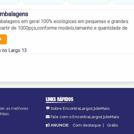
mbalagens
balagens em geral 100% ecológicas em pequenas e grandes
partir de 1000pçs,conforme modelo,tamanho e quantidade de
 no Largo 13
LINKS RÁPIDOS
zer, as melhores
Sobre EncontraLargo13deMaio
eMaio.
Fale com o EncontraLargo13deMaio
ANUNCIE
:
Com destaque
|
Grátis