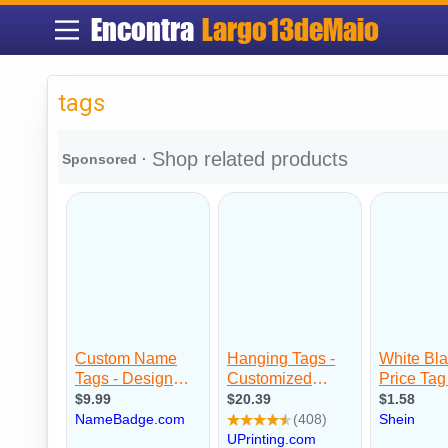
Encontra
Largo13deMaio
tags