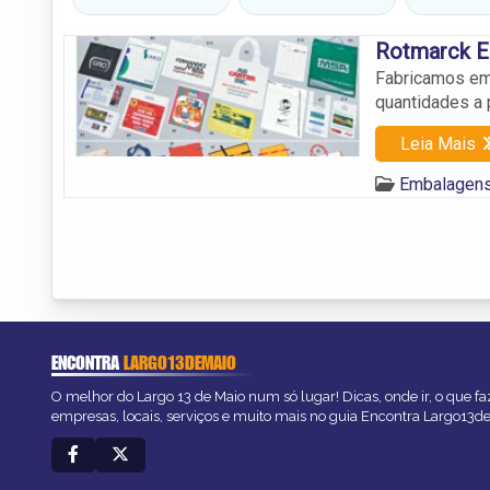
Rotmarck E
Fabricamos em
quantidades a 
Leia Mais
Embalagens
ENCONTRA
LARGO13DEMAIO
O melhor do Largo 13 de Maio num só lugar! Dicas, onde ir, o que fa
empresas, locais, serviços e muito mais no guia Encontra Largo13d