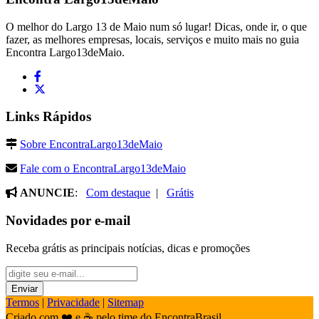
O melhor do Largo 13 de Maio num só lugar! Dicas, onde ir, o que
fazer, as melhores empresas, locais, serviços e muito mais no guia
Encontra Largo13deMaio.
Links Rápidos
Sobre EncontraLargo13deMaio
Fale com o EncontraLargo13deMaio
ANUNCIE
:
Com destaque
|
Grátis
Novidades por e-mail
Receba grátis as principais notícias, dicas e promoções
Termos
|
Privacidade
|
Sitemap
Criado com ❤️ e ☕ pelo time do EncontraBrasil