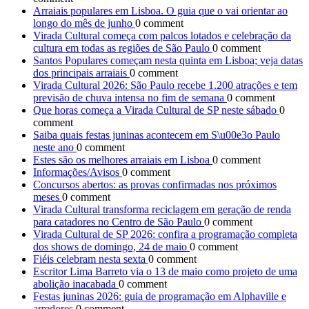
Arraiais populares em Lisboa. O guia que o vai orientar ao
longo do mês de junho
0 comment
Virada Cultural começa com palcos lotados e celebração da
cultura em todas as regiões de São Paulo
0 comment
Santos Populares começam nesta quinta em Lisboa; veja datas
dos principais arraiais
0 comment
Virada Cultural 2026: São Paulo recebe 1.200 atrações e tem
previsão de chuva intensa no fim de semana
0 comment
Que horas começa a Virada Cultural de SP neste sábado
0
comment
Saiba quais festas juninas acontecem em S\u00e3o Paulo
neste ano
0 comment
Estes são os melhores arraiais em Lisboa
0 comment
Informações/Avisos
0 comment
Concursos abertos: as provas confirmadas nos próximos
meses
0 comment
Virada Cultural transforma reciclagem em geração de renda
para catadores no Centro de São Paulo
0 comment
Virada Cultural de SP 2026: confira a programação completa
dos shows de domingo, 24 de maio
0 comment
Fiéis celebram nesta sexta
0 comment
Escritor Lima Barreto via o 13 de maio como projeto de uma
abolição inacabada
0 comment
Festas juninas 2026: guia de programação em Alphaville e
arredores
0 comment