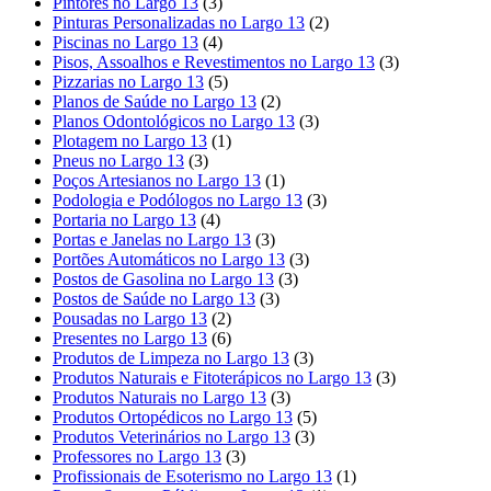
Pintores no Largo 13
(3)
Pinturas Personalizadas no Largo 13
(2)
Piscinas no Largo 13
(4)
Pisos, Assoalhos e Revestimentos no Largo 13
(3)
Pizzarias no Largo 13
(5)
Planos de Saúde no Largo 13
(2)
Planos Odontológicos no Largo 13
(3)
Plotagem no Largo 13
(1)
Pneus no Largo 13
(3)
Poços Artesianos no Largo 13
(1)
Podologia e Podólogos no Largo 13
(3)
Portaria no Largo 13
(4)
Portas e Janelas no Largo 13
(3)
Portões Automáticos no Largo 13
(3)
Postos de Gasolina no Largo 13
(3)
Postos de Saúde no Largo 13
(3)
Pousadas no Largo 13
(2)
Presentes no Largo 13
(6)
Produtos de Limpeza no Largo 13
(3)
Produtos Naturais e Fitoterápicos no Largo 13
(3)
Produtos Naturais no Largo 13
(3)
Produtos Ortopédicos no Largo 13
(5)
Produtos Veterinários no Largo 13
(3)
Professores no Largo 13
(3)
Profissionais de Esoterismo no Largo 13
(1)