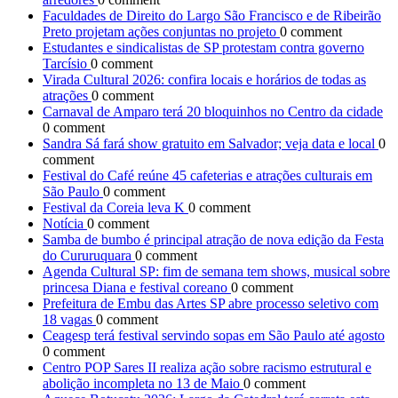
Faculdades de Direito do Largo São Francisco e de Ribeirão
Preto projetam ações conjuntas no projeto
0 comment
Estudantes e sindicalistas de SP protestam contra governo
Tarcísio
0 comment
Virada Cultural 2026: confira locais e horários de todas as
atrações
0 comment
Carnaval de Amparo terá 20 bloquinhos no Centro da cidade
0 comment
Sandra Sá fará show gratuito em Salvador; veja data e local
0
comment
Festival do Café reúne 45 cafeterias e atrações culturais em
São Paulo
0 comment
Festival da Coreia leva K
0 comment
Notícia
0 comment
Samba de bumbo é principal atração de nova edição da Festa
do Cururuquara
0 comment
Agenda Cultural SP: fim de semana tem shows, musical sobre
princesa Diana e festival coreano
0 comment
Prefeitura de Embu das Artes SP abre processo seletivo com
18 vagas
0 comment
Ceagesp terá festival servindo sopas em São Paulo até agosto
0 comment
Centro POP Sares II realiza ação sobre racismo estrutural e
abolição incompleta no 13 de Maio
0 comment