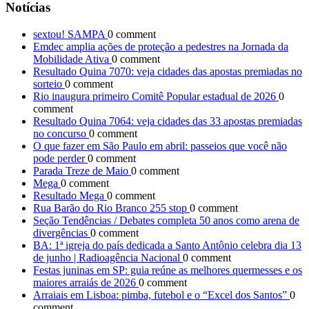
Notícias
sextou! SAMPA
0 comment
Emdec amplia ações de proteção a pedestres na Jornada da
Mobilidade Ativa
0 comment
Resultado Quina 7070: veja cidades das apostas premiadas no
sorteio
0 comment
Rio inaugura primeiro Comitê Popular estadual de 2026
0
comment
Resultado Quina 7064: veja cidades das 33 apostas premiadas
no concurso
0 comment
O que fazer em São Paulo em abril: passeios que você não
pode perder
0 comment
Parada Treze de Maio
0 comment
Mega
0 comment
Resultado Mega
0 comment
Rua Barão do Rio Branco 255 stop
0 comment
Seção Tendências / Debates completa 50 anos como arena de
divergências
0 comment
BA: 1ª igreja do país dedicada a Santo Antônio celebra dia 13
de junho | Radioagência Nacional
0 comment
Festas juninas em SP: guia reúne as melhores quermesses e os
maiores arraiás de 2026
0 comment
Arraiais em Lisboa: pimba, futebol e o “Excel dos Santos”
0
comment