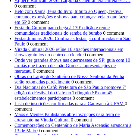
Aquece Botucatu 2026: Largo da Catedral terá carreta esta…
0 comment
Belo com Xamã, feira do livro, tributo ao Queen, festival
coreano, exposições e shows para crianças: veja o que fazer
em SP
0 comment
Festa do Cururuquara chega à 139ª edição e reúne
comunidades tradicionais do samba de bumbo
0 comment
Festas Juninas 2026: Confira as festas já confirmadas em São
Paulo
0 comment
Virada Cultural 2026 reúne 16 atrações internacionais em
shows gratuitos no centro da cidade
0 comment
Onde ver grandes shows nas quermesses de SP: guia com 10
arraiás que trazem de João Gomes a apresentações de
maracatu
0 comment
Obras no Largo do Santuário de Nossa Senhora da Penha
serão retomadas parcialmente
0 comment
Dia Nacional do Café: Prefeitura de São Paulo promove 7ª
edição do Festival do Café no Triângulo SP com 45
estabelecimentos participantes
0 comment
Lista de inscrições confirmadas para a Caravana à UFSM
0
comment
Mãos e Mentes Paulistanas abre inscrições para feira de
artesanato na Virada Cultural
0 comment
Comemorações do Centenário de Maria Ascensão arrancam a
13 de Maio
0 comment