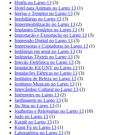
Hotéis no Largo 13
(3)
Hotel para Animais no Largo 13
(1)
Igrejas e Templos no Largo 13
(3)
Imobiliárias no Largo 13
(3)
Impermeabilização no Largo 13
(2)
Implantes Dentários no Largo 13
(3)
Importação e Exportação no Largo 13
(3)
Impressão Digital no Largo 13
(3)
Impressoras e Copiadoras no Largo 13
(1)
Indústrias em geral no Largo 13
(3)
Indústrias Têxteis no Largo 13
(3)
Injeção Eletrônica no Largo 13
(3)
Instalação Kit GNV no Largo 13
(1)
Instalações Elétricas no Largo 13
(3)
Institutos de Beleza no Largo 13
(3)
Institutos Musicais no Largo 13
(1)
Intercâmbio Cultural no Largo 13
(2)
Intérpretes no Largo 13
(2)
Jardinagem no Largo 13
(3)
Jiu Jitsu no Largo 13
(1)
Joalherias e Relojoarias no Largo 13
(10)
Judo no Largo 13
(1)
Karatê no Largo 13
(1)
Kung Fu no Largo 13
(1)
Laboratórios no Largo 13
(3)