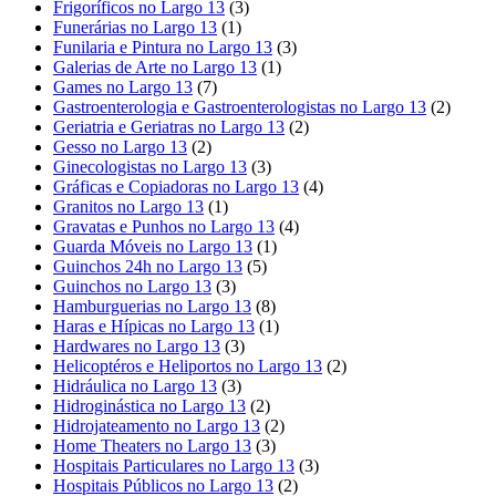
Frigoríficos no Largo 13
(3)
Funerárias no Largo 13
(1)
Funilaria e Pintura no Largo 13
(3)
Galerias de Arte no Largo 13
(1)
Games no Largo 13
(7)
Gastroenterologia e Gastroenterologistas no Largo 13
(2)
Geriatria e Geriatras no Largo 13
(2)
Gesso no Largo 13
(2)
Ginecologistas no Largo 13
(3)
Gráficas e Copiadoras no Largo 13
(4)
Granitos no Largo 13
(1)
Gravatas e Punhos no Largo 13
(4)
Guarda Móveis no Largo 13
(1)
Guinchos 24h no Largo 13
(5)
Guinchos no Largo 13
(3)
Hamburguerias no Largo 13
(8)
Haras e Hípicas no Largo 13
(1)
Hardwares no Largo 13
(3)
Helicoptéros e Heliportos no Largo 13
(2)
Hidráulica no Largo 13
(3)
Hidroginástica no Largo 13
(2)
Hidrojateamento no Largo 13
(2)
Home Theaters no Largo 13
(3)
Hospitais Particulares no Largo 13
(3)
Hospitais Públicos no Largo 13
(2)