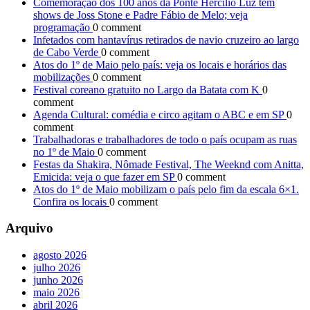
Comemoração dos 100 anos da Ponte Hercílio Luz tem
shows de Joss Stone e Padre Fábio de Melo; veja
programação
0 comment
Infetados com hantavírus retirados de navio cruzeiro ao largo
de Cabo Verde
0 comment
Atos do 1º de Maio pelo país: veja os locais e horários das
mobilizações
0 comment
Festival coreano gratuito no Largo da Batata com K
0
comment
Agenda Cultural: comédia e circo agitam o ABC e em SP
0
comment
Trabalhadoras e trabalhadores de todo o país ocupam as ruas
no 1º de Maio
0 comment
Festas da Shakira, Nômade Festival, The Weeknd com Anitta,
Emicida: veja o que fazer em SP
0 comment
Atos do 1º de Maio mobilizam o país pelo fim da escala 6×1.
Confira os locais
0 comment
Arquivo
agosto 2026
julho 2026
junho 2026
maio 2026
abril 2026