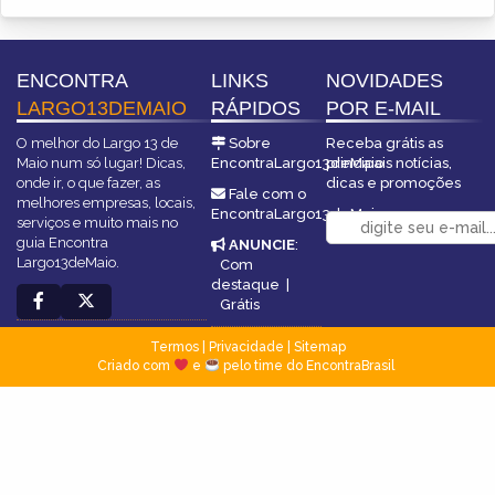
ENCONTRA
LINKS
NOVIDADES
LARGO13DEMAIO
RÁPIDOS
POR E-MAIL
O melhor do Largo 13 de
Sobre
Receba grátis as
Maio num só lugar! Dicas,
EncontraLargo13deMaio
principais notícias,
onde ir, o que fazer, as
dicas e promoções
Fale com o
melhores empresas, locais,
EncontraLargo13deMaio
serviços e muito mais no
guia Encontra
ANUNCIE
:
Largo13deMaio.
Com
destaque
|
Grátis
Termos
|
Privacidade
|
Sitemap
Criado com
e
pelo time do EncontraBrasil