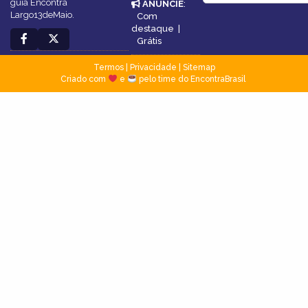
guia Encontra
ANUNCIE
:
Largo13deMaio.
Com
destaque
|
Grátis
Termos
|
Privacidade
|
Sitemap
Criado com
e
pelo time do EncontraBrasil