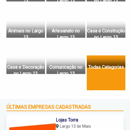
13
Largo 13
no Largo 13
Animais no Largo
Artesanato no
Casa e Construção
13
Largo 13
no Largo 13
Casa e Decoração
Comunicação no
Todas Categorias
no Largo 13
Largo 13
ÚLTIMAS EMPRESAS CADASTRADAS
Lojas Torra
Largo 13 de Maio