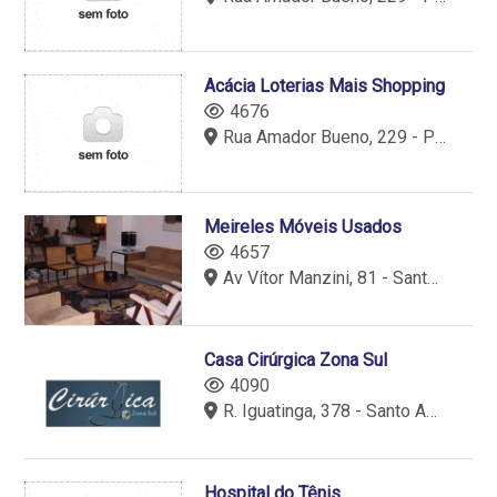
Acácia Loterias Mais Shopping
4676
Rua Amador Bueno, 229 - Piso Térreo - Santo Amaro - São Paulo - SP - 04752-900
Meireles Móveis Usados
4657
Av Vítor Manzini, 81 - Santo Amaro - São Paulo - SP - 04745-060
Casa Cirúrgica Zona Sul
4090
R. Iguatinga, 378 - Santo Amaro - São Paulo - SP - 04744-040
Hospital do Tênis