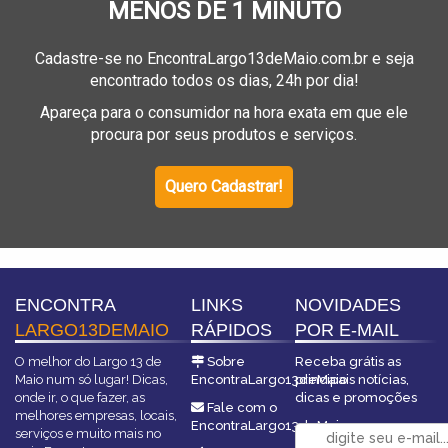
MENOS DE 1 MINUTO
Cadastre-se no EncontraLargo13deMaio.com.br e seja
encontrado todos os dias, 24h por dia!
Apareça para o consumidor na hora exata em que ele
procura por seus produtos e serviços.
Quero Cadastrar!
ENCONTRA
LINKS
NOVIDADES
LARGO13DEMAIO
RÁPIDOS
POR E-MAIL
O melhor do Largo 13 de
Sobre
Receba grátis as
Maio num só lugar! Dicas,
EncontraLargo13deMaio
principais notícias,
onde ir, o que fazer, as
dicas e promoções
Fale com o
melhores empresas, locais,
EncontraLargo13deMaio
serviços e muito mais no