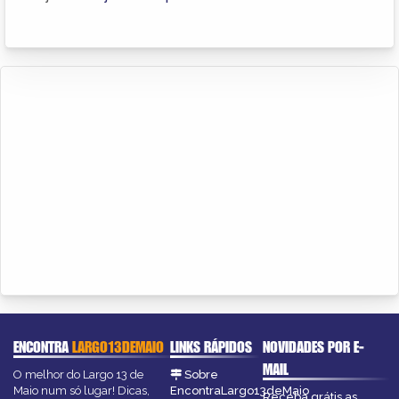
ENCONTRA
LARGO13DEMAIO
LINKS RÁPIDOS
NOVIDADES POR E-
MAIL
O melhor do Largo 13 de
Sobre
Maio num só lugar! Dicas,
EncontraLargo13deMaio
Receba grátis as