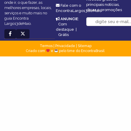
onde ir, o que fazer, as
principais notícias,
Fale com o
melhores empresas, locais,
dicas e promoções
EncontraLargo13deMaio
serviços e muito mais no
guia Encontra
ANUNCIE
:
Largo13deMaio.
Com
destaque
|
Grátis
Termos
|
Privacidade
|
Sitemap
Criado com
e
pelo time do EncontraBrasil