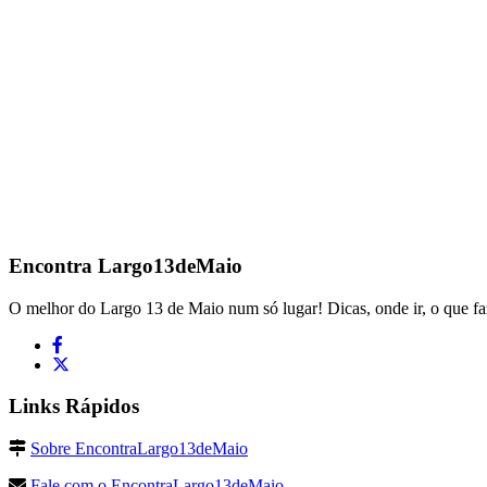
Encontra
Largo13deMaio
O melhor do Largo 13 de Maio num só lugar! Dicas, onde ir, o que fa
Links Rápidos
Sobre EncontraLargo13deMaio
Fale com o EncontraLargo13deMaio