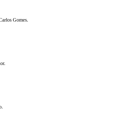
 Carlos Gomes.
or.
o.