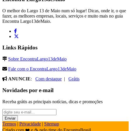
O melhor do Largo 13 de Maio num só lugar! Dicas, onde ir, o que
fazer, as melhores empresas, locais, serviços e muito mais no guia
Encontra Largo13deMaio.
Links Rápidos
Sobre EncontraLargo13deMaio
Fale com o EncontraLargo13deMaio
ANUNCIE
:
Com destaque
|
Grátis
Novidades por e-mail
Receba grátis as principais notícias, dicas e promoções
Termos
|
Privacidade
|
Sitemap
Criado com ❤️ e ☕ pelo time do EncontraBrasil