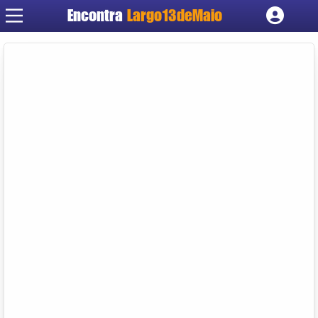
Encontra
Largo13deMaio
Cadastrar empresa
Fazer login
Criar conta