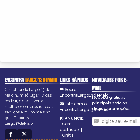
ENCONTRA
LARGO13DEMAIO
LINKS RÁPIDOS
NOVIDADES POR E-
MAIL
O melhor do Largo 13 de
Sobre
Maio num só lugar! Dicas,
EncontraLargo13deMaio
Receba grátis as
onde ir, o que fazer, as
principais notícias,
Fale com o
melhores empresas, locais,
dicas e promoções
EncontraLargo13deMaio
serviços e muito mais no
guia Encontra
ANUNCIE
:
Largo13deMaio.
Com
destaque
|
Grátis