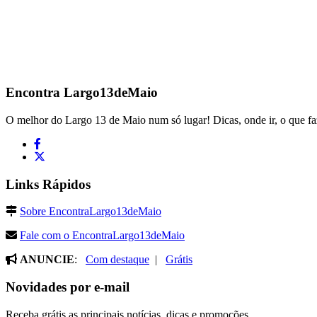
Encontra
Largo13deMaio
O melhor do Largo 13 de Maio num só lugar! Dicas, onde ir, o que fa
Links Rápidos
Sobre EncontraLargo13deMaio
Fale com o EncontraLargo13deMaio
ANUNCIE
:
Com destaque
|
Grátis
Novidades por e-mail
Receba grátis as principais notícias, dicas e promoções