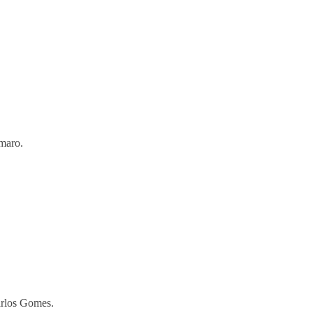
maro.
arlos Gomes.