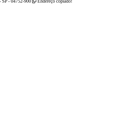
- SP - 04752-900
Endereço copiado!