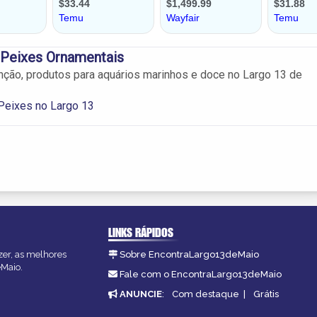
 Peixes Ornamentais
ção, produtos para aquários marinhos e doce no Largo 13 de
Peixes no Largo 13
LINKS RÁPIDOS
zer, as melhores
Sobre EncontraLargo13deMaio
eMaio.
Fale com o EncontraLargo13deMaio
ANUNCIE
:
Com destaque
|
Grátis