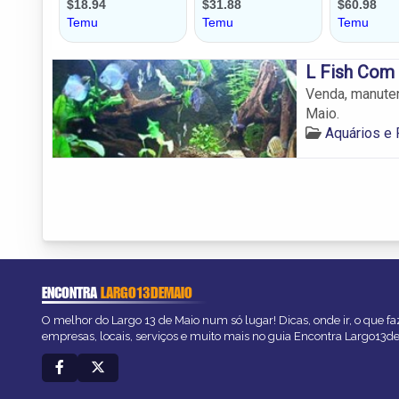
L Fish Com
Venda, manuten
Maio.
Aquários e 
ENCONTRA
LARGO13DEMAIO
O melhor do Largo 13 de Maio num só lugar! Dicas, onde ir, o que fa
empresas, locais, serviços e muito mais no guia Encontra Largo13d