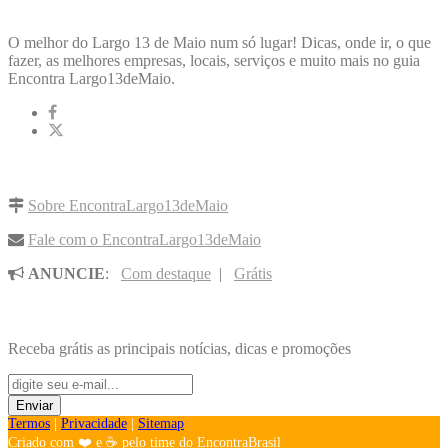
ENCONTRA
LARGO13DEMAIO
O melhor do Largo 13 de Maio num só lugar! Dicas, onde ir, o que
fazer, as melhores empresas, locais, serviços e muito mais no guia
Encontra Largo13deMaio.
LINKS RÁPIDOS
Sobre EncontraLargo13deMaio
Fale com o EncontraLargo13deMaio
ANUNCIE
:
Com destaque
|
Grátis
NOVIDADES POR E-MAIL
Receba grátis as principais notícias, dicas e promoções
Termos
|
Privacidade
|
Sitemap
Criado com ❤️ e ☕ pelo time do EncontraBrasil