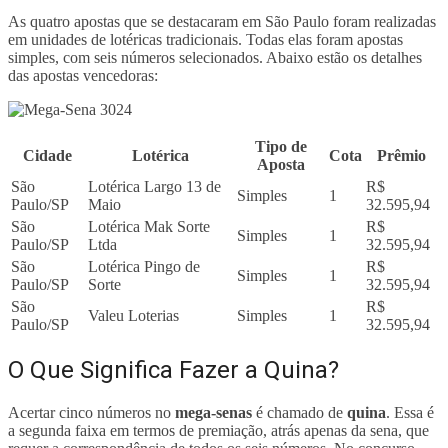
As quatro apostas que se destacaram em São Paulo foram realizadas
em unidades de lotéricas tradicionais. Todas elas foram apostas
simples, com seis números selecionados. Abaixo estão os detalhes
das apostas vencedoras:
Tipo de
Cidade
Lotérica
Cota
Prêmio
Aposta
São
Lotérica Largo 13 de
R$
Simples
1
Paulo/SP
Maio
32.595,94
São
Lotérica Mak Sorte
R$
Simples
1
Paulo/SP
Ltda
32.595,94
São
Lotérica Pingo de
R$
Simples
1
Paulo/SP
Sorte
32.595,94
São
R$
Valeu Loterias
Simples
1
Paulo/SP
32.595,94
O Que Significa Fazer a Quina?
Acertar cinco números no
mega-senas
é chamado de
quina
. Essa é
a segunda faixa em termos de premiação, atrás apenas da sena, que