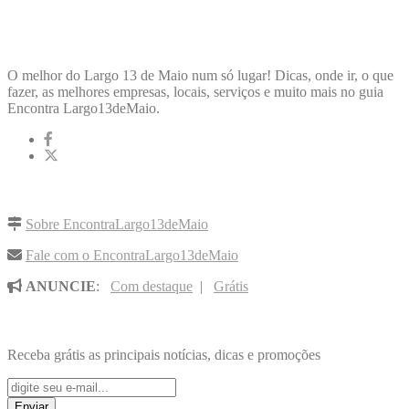
ENCONTRA
LARGO13DEMAIO
O melhor do Largo 13 de Maio num só lugar! Dicas, onde ir, o que
fazer, as melhores empresas, locais, serviços e muito mais no guia
Encontra Largo13deMaio.
LINKS RÁPIDOS
Sobre EncontraLargo13deMaio
Fale com o EncontraLargo13deMaio
ANUNCIE
:
Com destaque
|
Grátis
NOVIDADES POR E-MAIL
Receba grátis as principais notícias, dicas e promoções