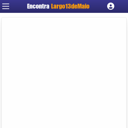
Encontra
Largo13deMaio
Cadastrar empresa
Fazer login
Criar conta