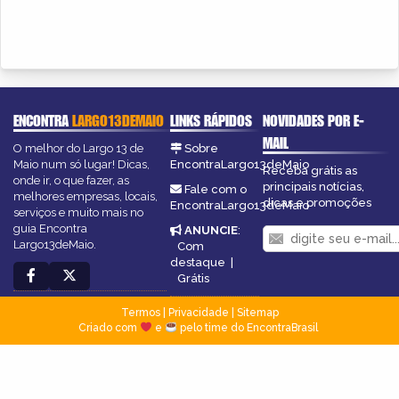
ENCONTRA
LARGO13DEMAIO
LINKS RÁPIDOS
NOVIDADES POR E-
MAIL
O melhor do Largo 13 de
Sobre
Maio num só lugar! Dicas,
EncontraLargo13deMaio
Receba grátis as
onde ir, o que fazer, as
principais notícias,
Fale com o
melhores empresas, locais,
dicas e promoções
EncontraLargo13deMaio
serviços e muito mais no
guia Encontra
ANUNCIE
:
Largo13deMaio.
Com
destaque
|
Grátis
Termos
|
Privacidade
|
Sitemap
Criado com
e
pelo time do EncontraBrasil