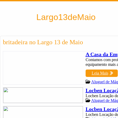
Encontra
Largo13deMaio
britadeira no Largo 13 de Maio
A Casa da Emp
Contamos com profis
equipamento mais a
Leia Mais
Aluguel de Máq
Locben Locaç
Locben Locação d
Aluguel de Máq
Locben Locaç
Locben Locação d