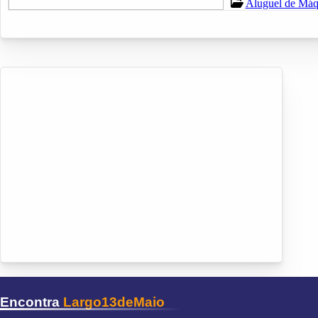
Aluguel de Máq
Encontra
Largo13deMaio