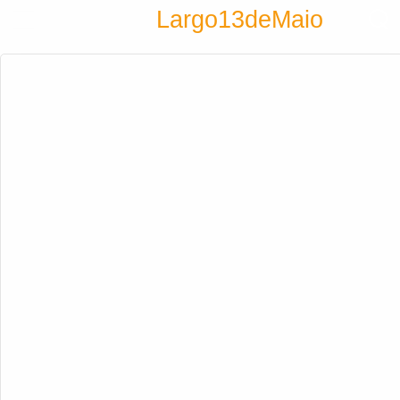
Encontra
Largo13deMaio
Cadastrar empresa
Fazer login
Criar conta