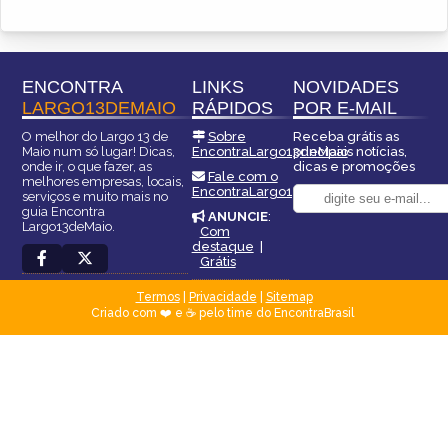
ENCONTRA
LINKS
NOVIDADES
LARGO13DEMAIO
RÁPIDOS
POR E-MAIL
O melhor do Largo 13 de
Sobre
Receba grátis as
Maio num só lugar! Dicas,
EncontraLargo13deMaio
principais notícias,
onde ir, o que fazer, as
dicas e promoções
Fale com o
melhores empresas, locais,
EncontraLargo13deMaio
serviços e muito mais no
guia Encontra
ANUNCIE
:
Largo13deMaio.
Com
destaque
|
Grátis
Termos
|
Privacidade
|
Sitemap
Criado com ❤️ e ☕ pelo time do EncontraBrasil