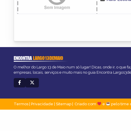
ENCONTRA
LARGO13DEMAIO
O melhor do Largo 13 de Maio num só lugar! Dicas, onde ir, o que fa
empresas, locais, serviços e muito mais no guia Encontra Largo13d
Termos
|
Privacidade
|
Sitemap
Criado com
e
pelo time 