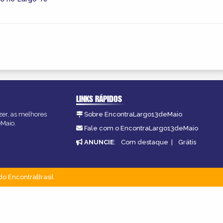
LINKS RÁPIDOS
zer, as melhores
Sobre EncontraLargo13deMaio
eMaio.
Fale com o EncontraLargo13deMaio
ANUNCIE
:
Com destaque
|
Grátis
do EncontraBrasil