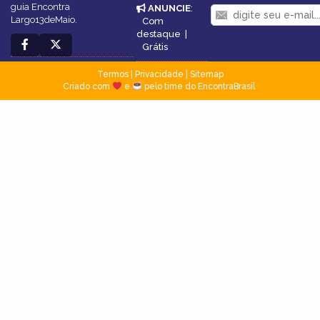
guia Encontra
ANUNCIE
:
Largo13deMaio.
Com
destaque
|
Grátis
Termos
|
Privacidade
|
Sitemap
Criado com
e
pelo time do EncontraBrasil