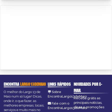
ENCONTRA
LARGO13DEMAIO
LINKS RÁPIDOS
NOVIDADES POR E-
MAIL
O melhor do Largo 13 de
Sobre
Maio num só lugar! Dicas,
EncontraLargo13deMaio
Receba grátis as
onde ir, o que fazer, as
principais notícias,
Fale com o
melhores empresas, locais,
dicas e promoções
EncontraLargo13deMaio
serviços e muito mais no