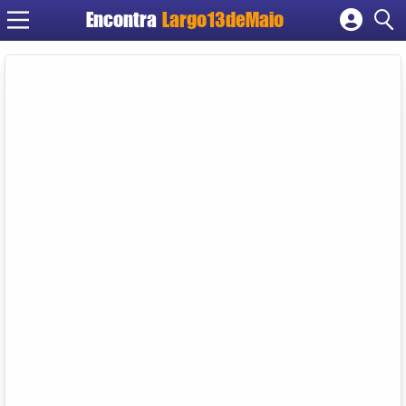
Encontra
Largo13deMaio
Cadastrar empresa
Fazer login
Criar conta