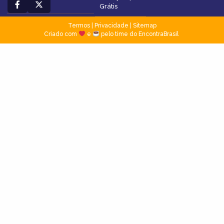
Grátis
Termos
|
Privacidade
|
Sitemap
Criado com
e
pelo time do EncontraBrasil