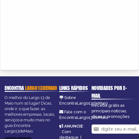
ENCONTRA
LARGO13DEMAIO
LINKS RÁPIDOS
NOVIDADES POR E-
MAIL
O melhor do Largo 13 de
Sobre
Maio num só lugar! Dicas,
EncontraLargo13deMaio
Receba grátis as
onde ir, o que fazer, as
principais notícias,
Fale com o
melhores empresas, locais,
dicas e promoções
EncontraLargo13deMaio
serviços e muito mais no
guia Encontra
ANUNCIE
:
Largo13deMaio.
Com
destaque
|