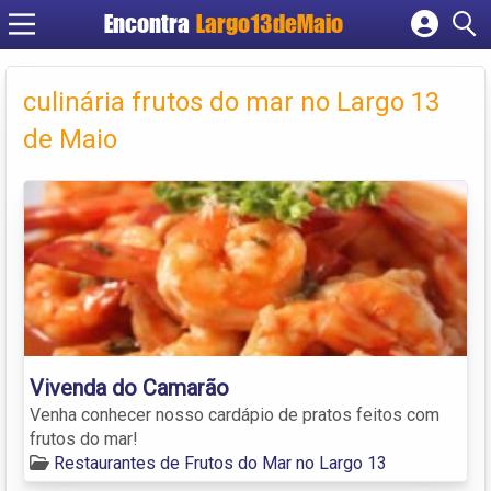
Encontra
Largo13deMaio
Cadastrar empresa
Fazer login
culinária frutos do mar no Largo 13
Criar conta
de Maio
Vivenda do Camarão
Venha conhecer nosso cardápio de pratos feitos com
frutos do mar!
Restaurantes de Frutos do Mar no Largo 13