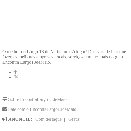
ENCONTRA
LARGO13DEMAIO
O melhor do Largo 13 de Maio num só lugar! Dicas, onde ir, o que
fazer, as melhores empresas, locais, serviços e muito mais no guia
Encontra Largo13deMaio.
LINKS RÁPIDOS
Sobre EncontraLargo13deMaio
Fale com o EncontraLargo13deMaio
ANUNCIE
:
Com destaque
|
Grátis
NOVIDADES POR E-MAIL