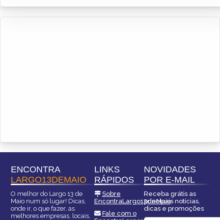
ENCONTRA
LINKS
NOVIDADES
LARGO13DEMAIO
RÁPIDOS
POR E-MAIL
O melhor do Largo 13 de
Sobre
Receba grátis as
Maio num só lugar! Dicas,
EncontraLargo13deMaio
principais notícias,
onde ir, o que fazer, as
dicas e promoções
Fale com o
melhores empresas, locais,