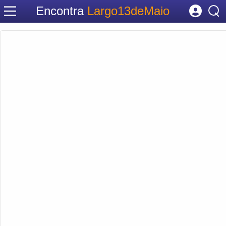
Encontra
Largo13deMaio
Cadastrar empresa
Fazer login
Criar conta