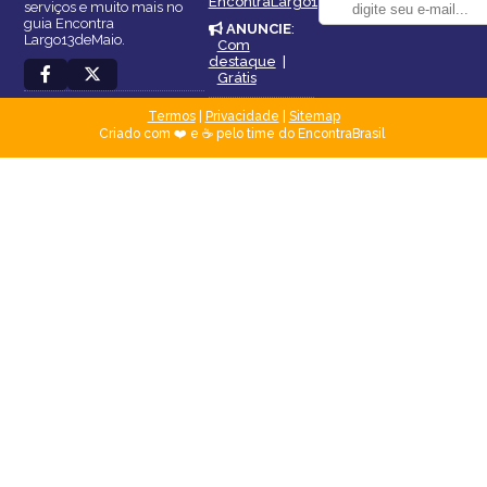
EncontraLargo13deMaio
serviços e muito mais no
guia Encontra
ANUNCIE
:
Largo13deMaio.
Com
destaque
|
Grátis
Termos
|
Privacidade
|
Sitemap
Criado com ❤️ e ☕ pelo time do EncontraBrasil