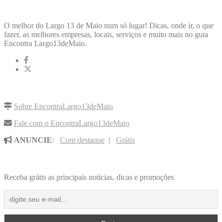
ENCONTRA
LARGO13DEMAIO
O melhor do Largo 13 de Maio num só lugar! Dicas, onde ir, o que
fazer, as melhores empresas, locais, serviços e muito mais no guia
Encontra Largo13deMaio.
LINKS RÁPIDOS
Sobre EncontraLargo13deMaio
Fale com o EncontraLargo13deMaio
ANUNCIE
:
Com destaque
|
Grátis
NOVIDADES POR E-MAIL
Receba grátis as principais notícias, dicas e promoções