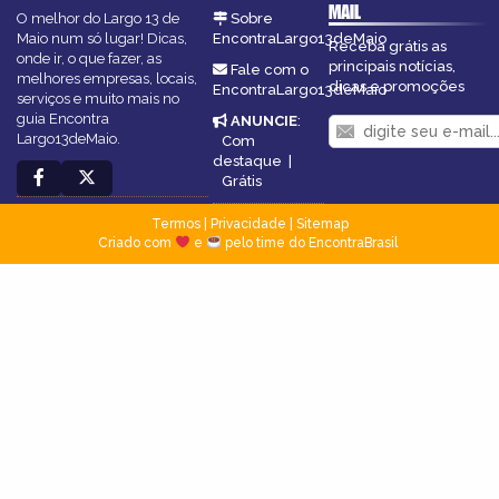
MAIL
O melhor do Largo 13 de
Sobre
Maio num só lugar! Dicas,
EncontraLargo13deMaio
Receba grátis as
onde ir, o que fazer, as
principais notícias,
Fale com o
melhores empresas, locais,
dicas e promoções
EncontraLargo13deMaio
serviços e muito mais no
guia Encontra
ANUNCIE
:
Largo13deMaio.
Com
destaque
|
Grátis
Termos
|
Privacidade
|
Sitemap
Criado com
e
pelo time do EncontraBrasil