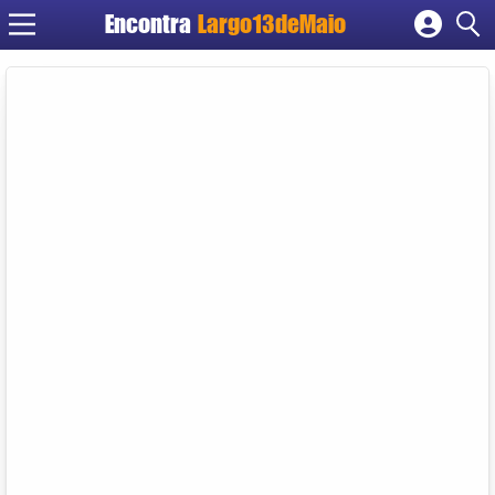
Encontra
Largo13deMaio
Cadastrar empresa
Fazer login
Criar conta