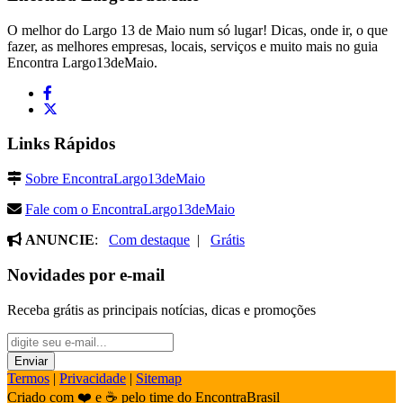
O melhor do Largo 13 de Maio num só lugar! Dicas, onde ir, o que
fazer, as melhores empresas, locais, serviços e muito mais no guia
Encontra Largo13deMaio.
Links Rápidos
Sobre EncontraLargo13deMaio
Fale com o EncontraLargo13deMaio
ANUNCIE
:
Com destaque
|
Grátis
Novidades por e-mail
Receba grátis as principais notícias, dicas e promoções
Termos
|
Privacidade
|
Sitemap
Criado com ❤️ e ☕ pelo time do EncontraBrasil