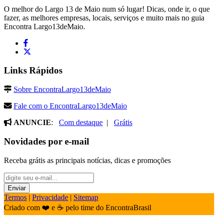
O melhor do Largo 13 de Maio num só lugar! Dicas, onde ir, o que
fazer, as melhores empresas, locais, serviços e muito mais no guia
Encontra Largo13deMaio.
Links Rápidos
Sobre EncontraLargo13deMaio
Fale com o EncontraLargo13deMaio
ANUNCIE
:
Com destaque
|
Grátis
Novidades por e-mail
Receba grátis as principais notícias, dicas e promoções
Termos
|
Privacidade
|
Sitemap
Criado com ❤️ e ☕ pelo time do EncontraBrasil