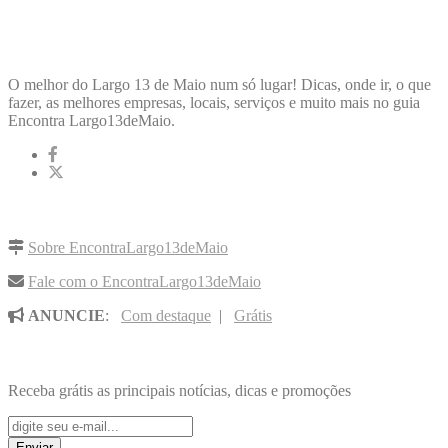
ENCONTRA
LARGO13DEMAIO
O melhor do Largo 13 de Maio num só lugar! Dicas, onde ir, o que
fazer, as melhores empresas, locais, serviços e muito mais no guia
Encontra Largo13deMaio.
LINKS RÁPIDOS
Sobre EncontraLargo13deMaio
Fale com o EncontraLargo13deMaio
ANUNCIE
:
Com destaque
|
Grátis
NOVIDADES POR E-MAIL
Receba grátis as principais notícias, dicas e promoções