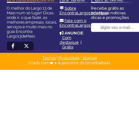
O melhor do Largo 13 de
Sobre
Receba grátis as
Maio num só lugar! Dicas,
EncontraLargo13deMaio
principais notícias,
onde ir, o que fazer, as
dicas e promoções
Fale com o
melhores empresas, locais,
EncontraLargo13deMaio
serviços e muito mais no
guia Encontra
ANUNCIE
:
Largo13deMaio.
Com
destaque
|
Grátis
Termos
|
Privacidade
|
Sitemap
Criado com ❤️ e ☕ pelo time do EncontraBrasil