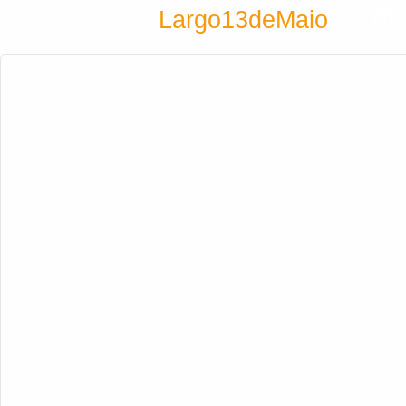
Encontra
Largo13deMaio
Cadastrar empresa
Fazer login
Criar conta