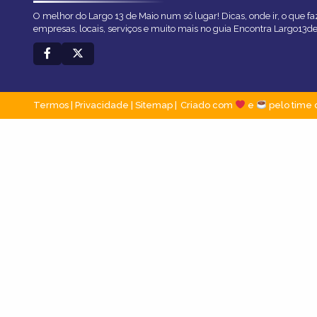
O melhor do Largo 13 de Maio num só lugar! Dicas, onde ir, o que fa
empresas, locais, serviços e muito mais no guia Encontra Largo13d
Termos
|
Privacidade
|
Sitemap
Criado com
e
pelo time 