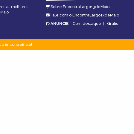
zer, as melhores
Sobre EncontraLargo13deMaio
eMaio.
Fale com o EncontraLargo13deMaio
ANUNCIE
:
Com destaque
|
Grátis
do EncontraBrasil