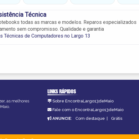
istência Técnica
otebooks todas as marcas e modelos. Reparos especializados
amento sem compromisso. Qualidade e garantia
as Técnicas de Computadores no Largo 13
LINKS RÁPIDOS
zer, as melhores
Sobre EncontraLargo13deMaio
eMaio.
Fale com o EncontraLargo13deMaio
ANUNCIE
:
Com destaque
|
Grátis