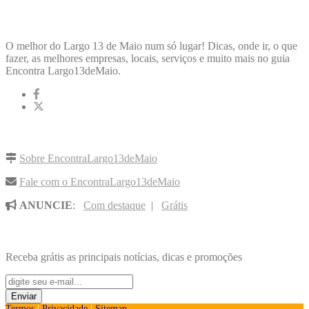
ENCONTRA
LARGO13DEMAIO
O melhor do Largo 13 de Maio num só lugar! Dicas, onde ir, o que
fazer, as melhores empresas, locais, serviços e muito mais no guia
Encontra Largo13deMaio.
LINKS RÁPIDOS
Sobre EncontraLargo13deMaio
Fale com o EncontraLargo13deMaio
ANUNCIE
:
Com destaque
|
Grátis
NOVIDADES POR E-MAIL
Receba grátis as principais notícias, dicas e promoções
Termos
|
Privacidade
|
Sitemap