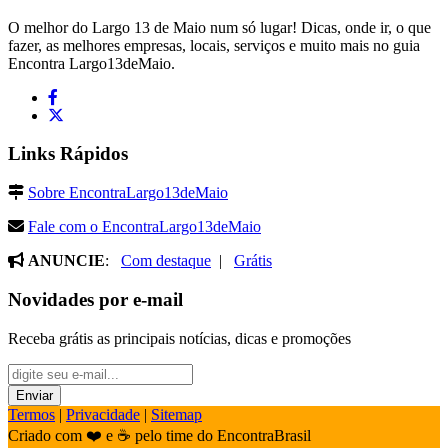
O melhor do Largo 13 de Maio num só lugar! Dicas, onde ir, o que
fazer, as melhores empresas, locais, serviços e muito mais no guia
Encontra Largo13deMaio.
Links Rápidos
Sobre EncontraLargo13deMaio
Fale com o EncontraLargo13deMaio
ANUNCIE
:
Com destaque
|
Grátis
Novidades por e-mail
Receba grátis as principais notícias, dicas e promoções
Termos
|
Privacidade
|
Sitemap
Criado com ❤️ e ☕ pelo time do EncontraBrasil