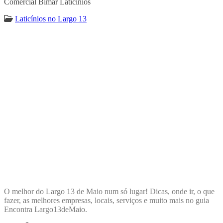
Comercial Bimar Laticínios
Laticínios no Largo 13
ENCONTRA
LARGO13DEMAIO
O melhor do Largo 13 de Maio num só lugar! Dicas, onde ir, o que
fazer, as melhores empresas, locais, serviços e muito mais no guia
Encontra Largo13deMaio.