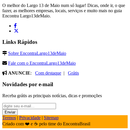
O melhor do Largo 13 de Maio num só lugar! Dicas, onde ir, o que
fazer, as melhores empresas, locais, serviços e muito mais no guia
Encontra Largo13deMaio.
Links Rápidos
Sobre EncontraLargo13deMaio
Fale com o EncontraLargo13deMaio
ANUNCIE
:
Com destaque
|
Grátis
Novidades por e-mail
Receba grátis as principais notícias, dicas e promoções
Termos
|
Privacidade
|
Sitemap
Criado com ❤️ e ☕ pelo time do EncontraBrasil