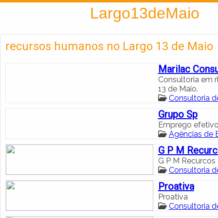
Encontra
Largo13deMaio
recursos humanos no Largo 13 de Maio
Marilac Cons
Consultoria em r
13 de Maio.
Consultoria 
Grupo Sp
Emprego efetivos
Agências de 
G P M Recur
G P M Recurco
Consultoria 
Proativa
Proativa
Consultoria 