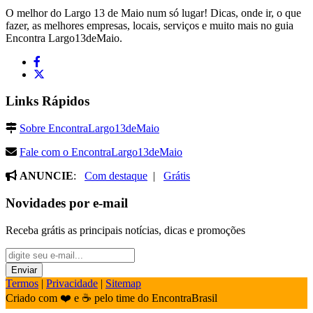
O melhor do Largo 13 de Maio num só lugar! Dicas, onde ir, o que
fazer, as melhores empresas, locais, serviços e muito mais no guia
Encontra Largo13deMaio.
Links Rápidos
Sobre EncontraLargo13deMaio
Fale com o EncontraLargo13deMaio
ANUNCIE
:
Com destaque
|
Grátis
Novidades por e-mail
Receba grátis as principais notícias, dicas e promoções
Termos
|
Privacidade
|
Sitemap
Criado com ❤️ e ☕ pelo time do EncontraBrasil