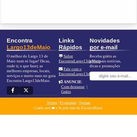
Encontra
Links
Novidades
Largo13deMaio
Rápidos
por e-mail
O melhor do Largo 13 de
Sobre
Receba grátis as
Maio num só lugar! Dicas,
EncontraLargo13deMaio
principais notícias,
onde ir, o que fazer, as
dicas e promoções
Fale com o
melhores empresas, locais,
EncontraLargo13deMaio
serviços e muito mais no guia
Encontra Largo13deMaio.
ANUNCIE
:
Com destaque
|
Grátis
Termos
|
Privacidade
|
Sitemap
Criado com ❤️ e ☕ pelo time do EncontraBrasil