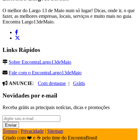
O melhor do Largo 13 de Maio num só lugar! Dicas, onde ir, o que
fazer, as melhores empresas, locais, serviços e muito mais no guia
Encontra Largo13deMaio.
Links Rápidos
Sobre EncontraLargo13deMaio
Fale com o EncontraLargo13deMaio
ANUNCIE
:
Com destaque
|
Grátis
Novidades por e-mail
Receba grátis as principais notícias, dicas e promoções
Termos
|
Privacidade
|
Sitemap
Criado com ❤️ e ☕ pelo time do EncontraBrasil