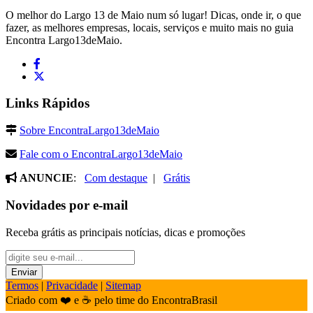
O melhor do Largo 13 de Maio num só lugar! Dicas, onde ir, o que
fazer, as melhores empresas, locais, serviços e muito mais no guia
Encontra Largo13deMaio.
Links Rápidos
Sobre EncontraLargo13deMaio
Fale com o EncontraLargo13deMaio
ANUNCIE
:
Com destaque
|
Grátis
Novidades por e-mail
Receba grátis as principais notícias, dicas e promoções
Termos
|
Privacidade
|
Sitemap
Criado com ❤️ e ☕ pelo time do EncontraBrasil