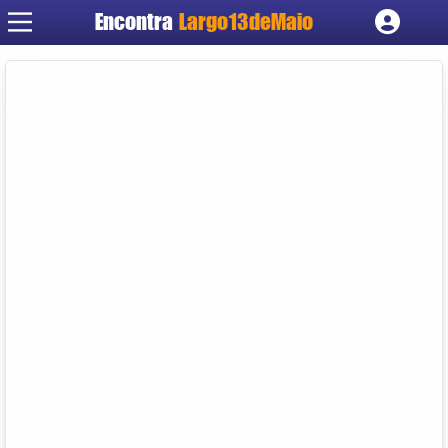
Encontra
Largo13deMaio
Cadastrar empresa
Fazer login
Criar conta