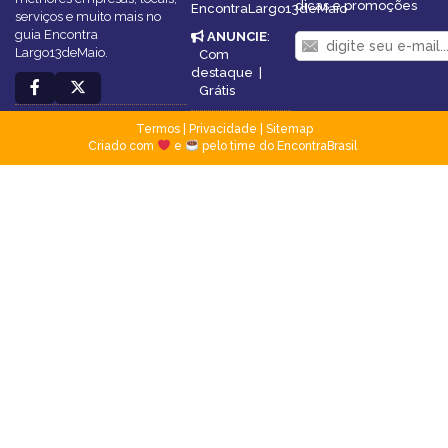
dicas e promoções
EncontraLargo13deMaio
serviços e muito mais no
guia Encontra
ANUNCIE
:
Largo13deMaio.
Com
destaque
|
Grátis
Termos
|
Privacidade
|
Sitemap
Criado com
e
pelo time do EncontraBrasil