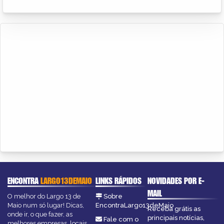
ENCONTRA
LARGO13DEMAIO
LINKS RÁPIDOS
NOVIDADES POR E-
MAIL
O melhor do Largo 13 de
Sobre
Maio num só lugar! Dicas,
EncontraLargo13deMaio
Receba grátis as
onde ir, o que fazer, as
principais notícias,
Fale com o
melhores empresas, locais,