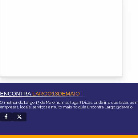
ENCONTRA
LARGO13DEMAIO
O melhor do Largo 13 de Maio num só lugar! Dicas, onde ir, o que fazer, as 
empresas, locais, serviços e muito mais no guia Encontra Largo13deMaio.