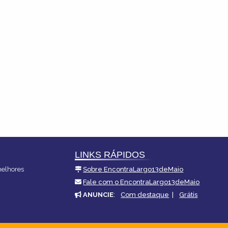
LINKS RÁPIDOS
melhores
Sobre EncontraLargo13deMaio
Fale com o EncontraLargo13deMaio
ANUNCIE
:
Com destaque
|
Grátis