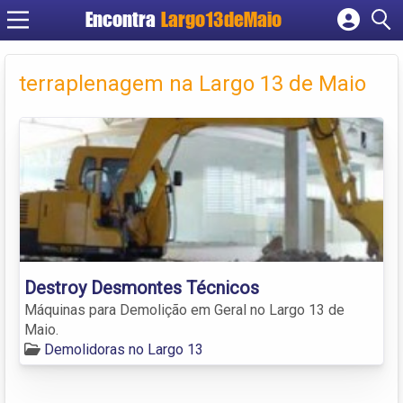
Encontra
Largo13deMaio
Cadastrar empresa
Fazer login
terraplenagem na Largo 13 de Maio
Criar conta
Destroy Desmontes Técnicos
Máquinas para Demolição em Geral no Largo 13 de
Maio.
Demolidoras no Largo 13