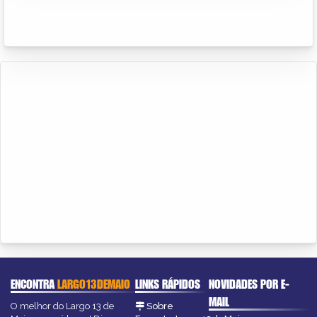
ENCONTRA
LARGO13DEMAIO
LINKS RÁPIDOS
NOVIDADES POR E-
MAIL
O melhor do Largo 13 de
Sobre