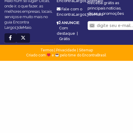
Maio num só lugar! Dicas,
EncontraLargo13deMaio
Receba grátis as
onde ir, o que fazer, as
principais notícias,
Fale com o
melhores empresas, locais,
dicas e promoções
EncontraLargo13deMaio
serviços e muito mais no
guia Encontra
ANUNCIE
:
Largo13deMaio.
Com
destaque
|
Grátis
Termos
|
Privacidade
|
Sitemap
Criado com
e
pelo time do EncontraBrasil