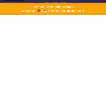
Termos
|
Privacidade
|
Sitemap
Criado com
e
pelo time do EncontraBrasil