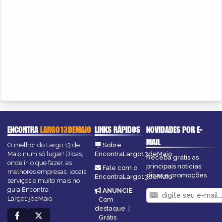
ENCONTRA
LARGO13DEMAIO
LINKS RÁPIDOS
NOVIDADES POR E-
MAIL
O melhor do Largo 13 de
Sobre
Maio num só lugar! Dicas,
EncontraLargo13deMaio
Receba grátis as
onde ir, o que fazer, as
principais notícias,
Fale com o
melhores empresas, locais,
dicas e promoções
EncontraLargo13deMaio
serviços e muito mais no
guia Encontra
ANUNCIE
:
Largo13deMaio.
Com
destaque
|
Grátis