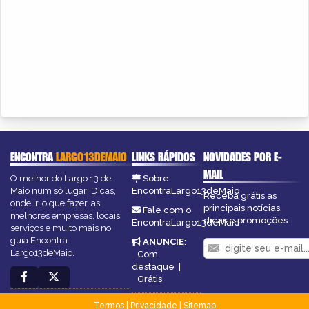
ENCONTRA
LARGO13DEMAIO
LINKS RÁPIDOS
NOVIDADES POR E-
MAIL
O melhor do Largo 13 de
Sobre
Maio num só lugar! Dicas,
EncontraLargo13deMaio
Receba grátis as
onde ir, o que fazer, as
principais notícias,
Fale com o
melhores empresas, locais,
dicas e promoções
EncontraLargo13deMaio
serviços e muito mais no
guia Encontra
ANUNCIE
:
Largo13deMaio.
Com
destaque
|
Grátis
Termos
|
Privacidade
|
Sitemap