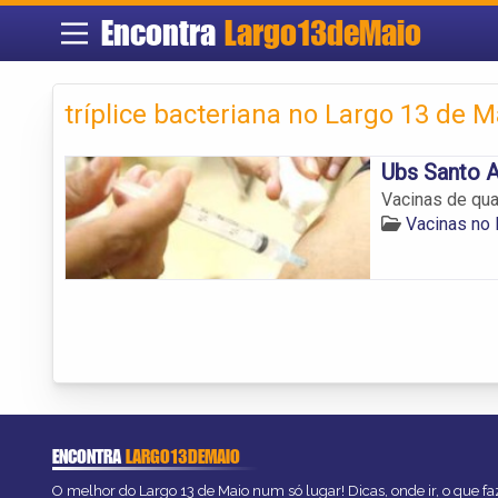
Encontra
Largo13deMaio
tríplice bacteriana no Largo 13 de M
Ubs Santo 
Vacinas de qua
Vacinas no 
ENCONTRA
LARGO13DEMAIO
O melhor do Largo 13 de Maio num só lugar! Dicas, onde ir, o que fa