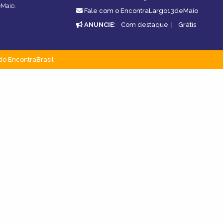
eMaio.
Fale com o EncontraLargo13deMaio
ANUNCIE
:
Com destaque
|
Grátis
do EncontraBrasil