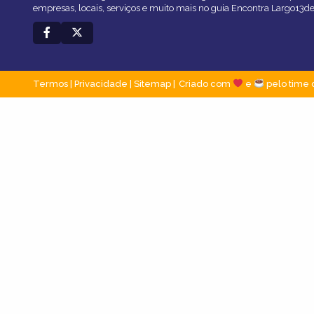
empresas, locais, serviços e muito mais no guia Encontra Largo13d
Termos
|
Privacidade
|
Sitemap
Criado com
e
pelo time 