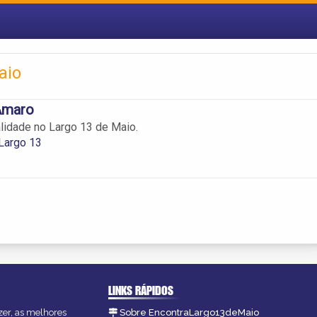
aio
Amaro
lidade no Largo 13 de Maio.
Largo 13
LINKS RÁPIDOS
zer, as melhores
Sobre EncontraLargo13deMaio