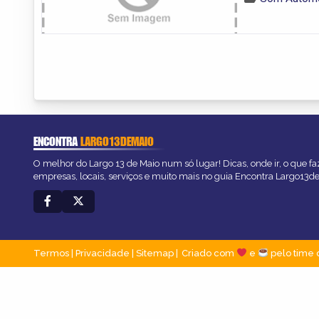
ENCONTRA
LARGO13DEMAIO
O melhor do Largo 13 de Maio num só lugar! Dicas, onde ir, o que fa
empresas, locais, serviços e muito mais no guia Encontra Largo13d
Termos
|
Privacidade
|
Sitemap
Criado com
e
pelo time 