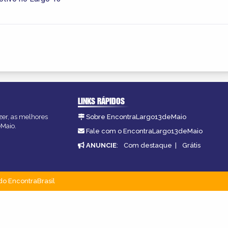
LINKS RÁPIDOS
zer, as melhores
Sobre EncontraLargo13deMaio
eMaio.
Fale com o EncontraLargo13deMaio
ANUNCIE
:
Com destaque
|
Grátis
do EncontraBrasil