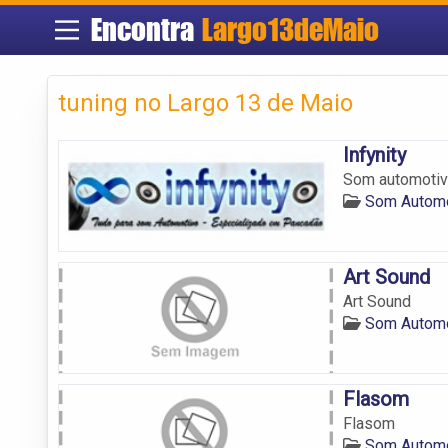
Encontra
Largo13deMaio
tuning no Largo 13 de Maio
Infynity
Som automotivo
Som Automo
Art Sound
Art Sound
Som Automo
Flasom
Flasom
Som Automo