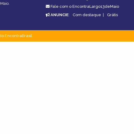
eMaio.
Fale com o EncontraLargo13deMaio
ANUNCIE
:
Com destaque
|
Grátis
do EncontraBrasil