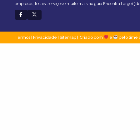
empresas, locais, serviços e muito mais no guia Encontra Largo13d
Termos
|
Privacidade
|
Sitemap
Criado com
e
pelo time 