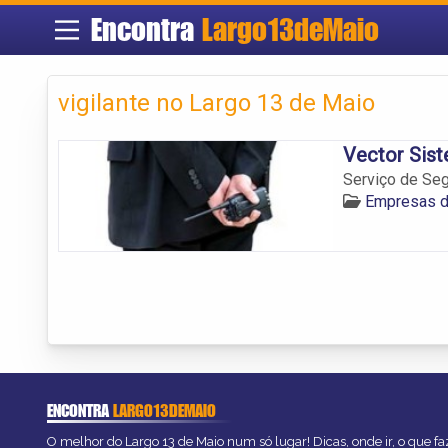
Encontra
Largo13deMaio
vigilante no Largo 13 de Maio
Vector Sis
Serviço de Seg
Empresas d
ENCONTRA
LARGO13DEMAIO
O melhor do Largo 13 de Maio num só lugar! Dicas, onde ir, o que fa