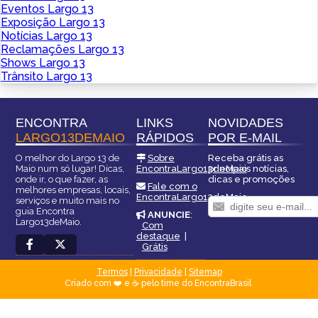
Eventos Largo 13
Exposição Largo 13
Notícias Largo 13
Reclamações Largo 13
Shows Largo 13
Trânsito Largo 13
ENCONTRA
LINKS
NOVIDADES
LARGO13DEMAIO
RÁPIDOS
POR E-MAIL
O melhor do Largo 13 de
Sobre
Receba grátis as
Maio num só lugar! Dicas,
EncontraLargo13deMaio
principais notícias,
onde ir, o que fazer, as
dicas e promoções
Fale com o
melhores empresas, locais,
EncontraLargo13deMaio
serviços e muito mais no
guia Encontra
ANUNCIE
:
Largo13deMaio.
Com
destaque
|
Grátis
Termos
|
Privacidade
|
Sitemap
Criado com ❤️ e ☕ pelo time do EncontraBrasil